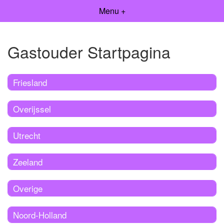
Menu +
Gastouder Startpagina
Friesland
Overijssel
Utrecht
Zeeland
Overige
Noord-Holland