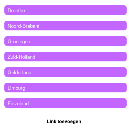
Drenthe
Noord-Brabant
Groningen
Zuid-Holland
Gelderland
Limburg
Flevoland
Link toevoegen